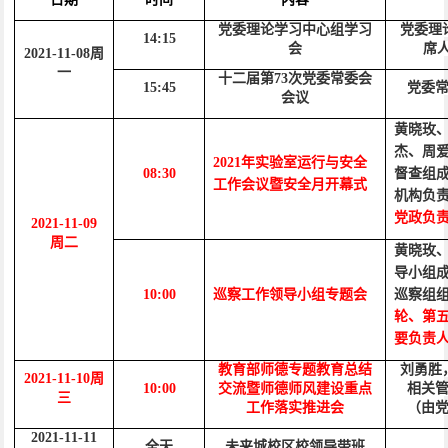
党委理论学习中心组学习
党委理
14:15
会
席
2021-
11
-
08
周
一
十二届第
73次党委常委会
15:45
党委
会议
黄晓玫
杰、周
2021年实验室运行与安全
08:30
督查组
工作会议暨安全月开幕式
机构负
党政负
2021-
11
-
09
周二
黄晓玫
导小组
10:00
巡察工作领导小组专题会
巡察组
轮、第
要负责
教育部师德专题教育总结
刘勇胜
2021-11-
10
周
10:00
交流暨师德师风建设重点
相关
三
工作落实推进会
（由
2021-11-
11
全天
未来城校区校领导带班