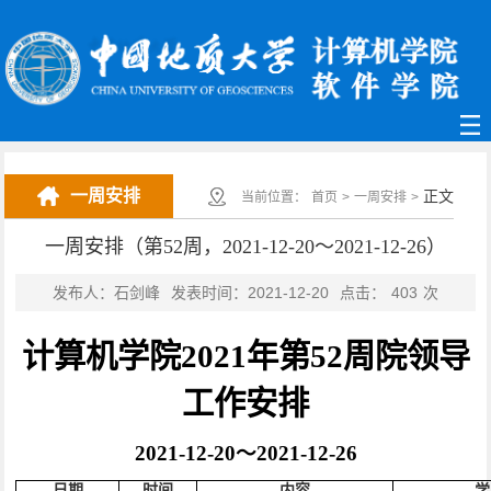
一周安排
正文
当前位置：
首页
>
一周安排
>
一周安排（第52周，2021-12-20～2021-12-26）
发布人：石剑峰
发表时间：2021-12-20
点击：
403
次
计算机学院
2021年第
52
周
院领导
工作安排
2021-
12
-
20
～
2021-
12
-
26
日期
时间
内容
学