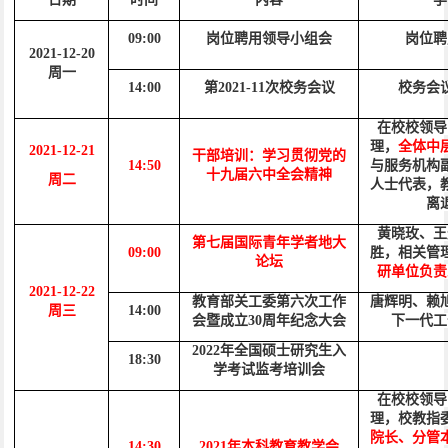
09:00
岗位聘用领导小组会
岗位聘
2021-
12
-
20
周一
14:00
第
2021-11次校务会议
校务会
在校校领导
理，
全体中
2021-1
2
-
21
干部培训：学习贯彻党的
14:50
与服务机构
十九届六中全会精神
周二
人士代表，
离
黄晓玫、王
第七届国际青年学者地大
09:00
胜，相关管
论坛
研单位负责
2021-12-
22
教育部关工委第六次工作
唐辉明、赖
周三
14:00
会暨成立
30周年纪念大会
下一代工
2022年全国硕士研究生入
18:30
学考试监考培训会
在校校领导
理，校教指
院长、分管
14:30
2021年本科教育教学会